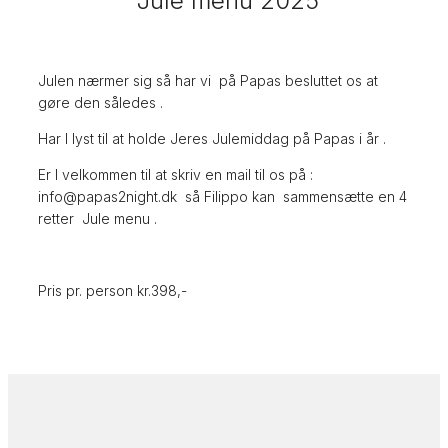
Jule menu 2025
Julen nærmer sig så har vi på Papas besluttet os at
gøre den således .
Har I lyst til at holde Jeres Julemiddag på Papas i år .
Er I velkommen til at skriv en mail til os på :
info@papas2night.dk så Filippo kan sammensætte en 4
retter Jule menu .
Pris pr. person kr.398,-