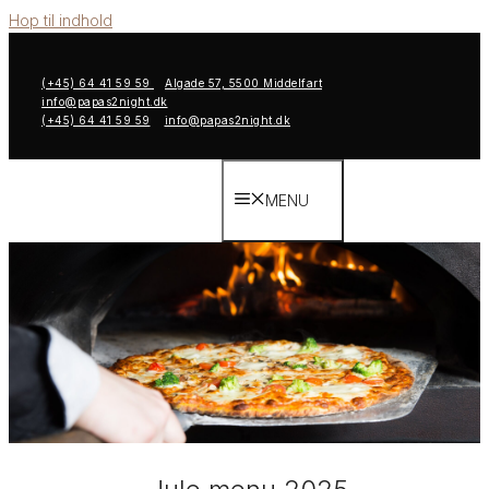
Hop til indhold
(+45) 64 41 59 59
Algade 57, 5500 Middelfart
info@papas2night.dk
(+45) 64 41 59 59
info@papas2night.dk
MENU